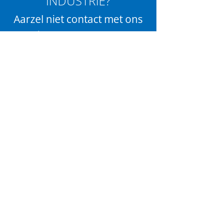
INDUSTRIE?
Aarzel niet contact met ons
op te nemen voor meer
informatie!
+32 89 73 00 50
CONTACTEER ONS